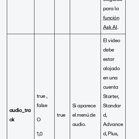
para la
función
Ask AI
.
El video
debe
estar
alojado
en una
cuenta
true ,
Starter,
false
Si aparece
Standar
audio_tra
true
el menú de
d,
ck
O
audio.
Advance
d, Plus,
1,0