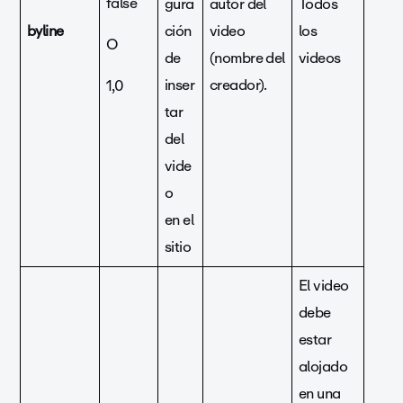
false
gura
autor del
Todos
byline
ción
video
los
O
de
(nombre del
videos
inser
creador).
1,0
tar
del
vide
o
en el
sitio
El video
debe
estar
alojado
en una