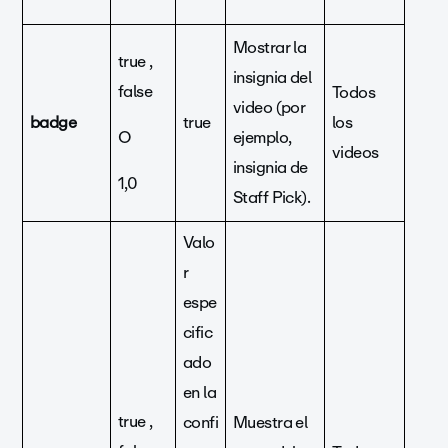
Mostrar la
true ,
insignia del
false
Todos
video (por
badge
true
los
O
ejemplo,
videos
insignia de
1,0
Staff Pick).
Valo
r
espe
cific
ado
en la
true ,
confi
Muestra el