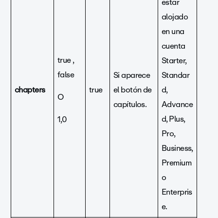
estar
alojado
en una
cuenta
true ,
Starter,
false
Si aparece
Standar
chapters
true
el botón de
d,
O
capítulos.
Advance
d, Plus,
1,0
Pro,
Business,
Premium
o
Enterpris
e.