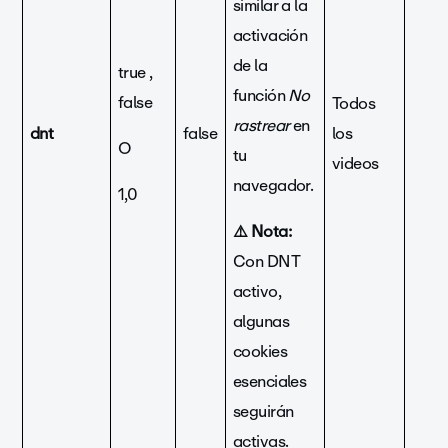
similar a la
activación
de la
true ,
función
No
false
Todos
rastrear
en
dnt
false
los
O
tu
videos
navegador.
1,0
⚠️ Nota:
Con DNT
activo,
algunas
cookies
esenciales
seguirán
activas.