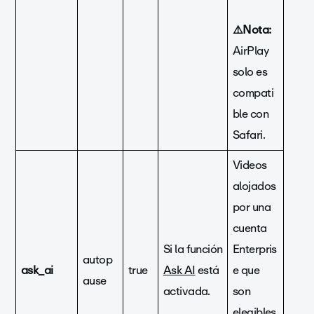
⚠️Nota:
AirPlay
solo es
compati
ble con
Safari.
Videos
alojados
por una
cuenta
Si la función
Enterpris
autop
ask_ai
true
Ask AI
está
e que
ause
activada.
son
elegibles