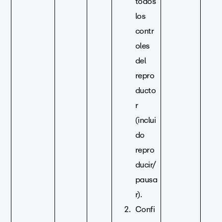
todos
los
contr
oles
del
repro
ducto
r
(inclui
do
repro
ducir/
pausa
r).
Confi