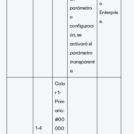
o
parámetro
Enterpris
o
e.
configuraci
ón, se
activará el
parámetro
transparent
e
.
Colo
r 1-
Prim
ario:
#00
1-4
000