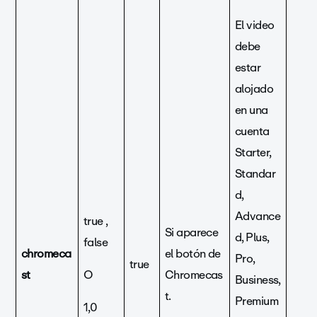
El video
debe
estar
alojado
en una
cuenta
Starter,
Standar
d,
Advance
true ,
Si aparece
d, Plus,
false
chromeca
el botón de
Pro,
true
st
O
Chromecas
Business,
t.
Premium
1,0