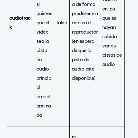
si
a de forma
en los
quieres
predetermin
audiotrac
que se
que el
false
ada en el
k
hayan
video
reproductor
subido
sea la
(en espera
varias
pista
de que la
pistas de
de
pista de
audio
audio
audio esté
princip
disponible)
al
predet
ermina
da