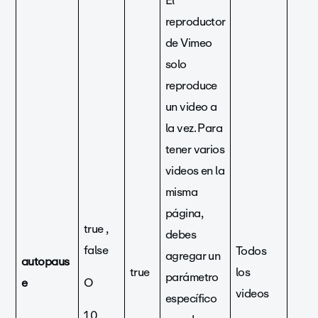
El
reproductor
de Vimeo
solo
reproduce
un video a
la vez. Para
tener varios
videos en la
misma
página,
true ,
debes
false
Todos
agregar un
autopaus
true
los
parámetro
e
O
videos
específico
1,0