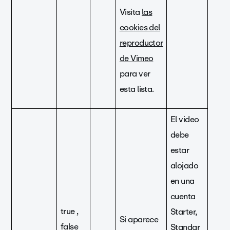
Visita
las
cookies del
reproductor
de Vimeo
para ver
esta lista.
El video
debe
estar
alojado
en una
cuenta
true ,
Starter,
Si aparece
false
Standar