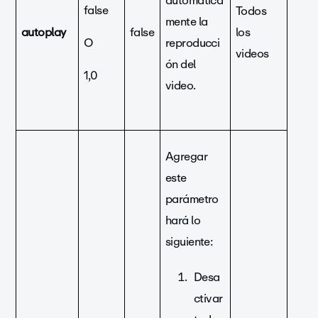
automática
false
Todos
mente la
autoplay
false
los
O
reproducci
videos
ón del
1,0
video.
Agregar
este
parámetro
hará lo
siguiente:
Desa
ctivar