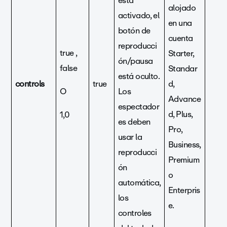
está
alojado
activado, el
en una
botón de
cuenta
reproducci
true ,
Starter,
ón/pausa
false
Standar
está oculto.
controls
true
d,
O
Los
Advance
espectador
d, Plus,
1,0
es deben
Pro,
usar la
Business,
reproducci
Premium
ón
o
automática,
Enterpris
los
e.
controles