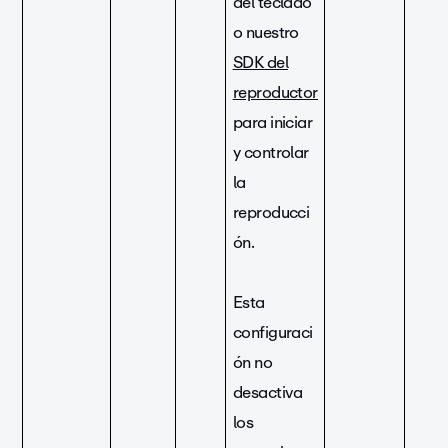
del teclado
o nuestro
SDK del
reproductor
para iniciar
y controlar
la
reproducci
ón.
Esta
configuraci
ón no
desactiva
los