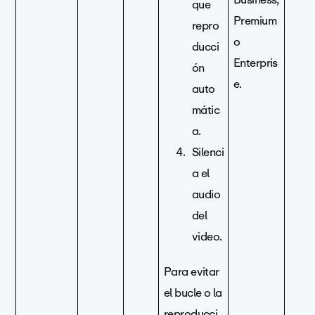
que
Premium
repro
o
ducci
Enterpris
ón
e.
auto
mátic
a.
Silenci
a el
audio
del
video.
Para evitar
el bucle o la
reproducci