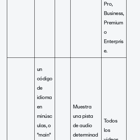
Pro,
Business,
Premium
o
Enterpris
e.
un
código
de
idioma
en
Muestra
minúsc
una pista
Todos
ulas, o
de audio
los
"main"
determinad
videos