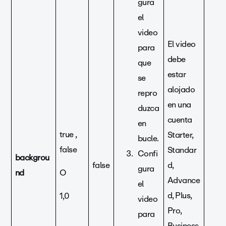
gura
el
video
El video
para
debe
que
estar
se
alojado
repro
en una
duzca
cuenta
en
true ,
Starter,
bucle.
false
Standar
Confi
backgrou
false
d,
gura
nd
O
Advance
el
d, Plus,
1,0
video
Pro,
para
Business,