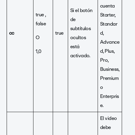
cuenta
Si el botón
true ,
Starter,
de
false
Standar
subtítulos
cc
true
d,
O
ocultos
Advance
está
d, Plus,
1,0
activado.
Pro,
Business,
Premium
o
Enterpris
e.
El video
debe