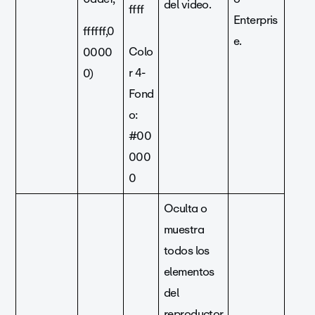
del video.
ffff
Enterpris
ffffff,0
e.
Colo
0000
r 4-
0)
Fond
o:
#00
000
0
Oculta o
muestra
todos los
elementos
del
reproductor