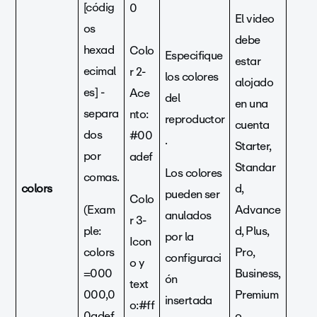
[códig
0
El video
os
debe
hexad
Colo
Especifique
estar
ecimal
r 2-
los colores
alojado
es] -
Ace
del
en una
separa
nto:
reproductor
cuenta
dos
#00
.
Starter,
por
adef
Standar
Los colores
comas.
colors
d,
pueden ser
Colo
(Exam
Advance
anulados
r 3-
ple:
d, Plus,
por la
Icon
colors
Pro,
configuraci
o y
=000
Business,
ón
text
000,0
Premium
insertada
o:#ff
0adef,
o