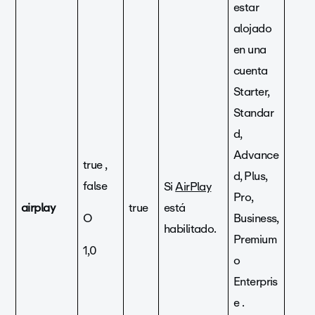
estar
alojado
en una
cuenta
Starter,
Standar
d,
Advance
true ,
d, Plus,
false
Si
AirPlay
Pro,
airplay
true
está
O
Business,
habilitado.
Premium
1,0
o
Enterpris
e .