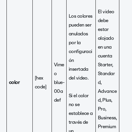
El video
Los colores
debe
pueden ser
estar
anulados
alojado
por la
en una
configuraci
cuenta
ón
Vime
Starter,
insertada
o
Standar
[hex
del video.
color
blue-
d,
code]
00a
Advance
Si el color
def
d, Plus,
no se
Pro,
establece a
Business,
través de
Premium
un