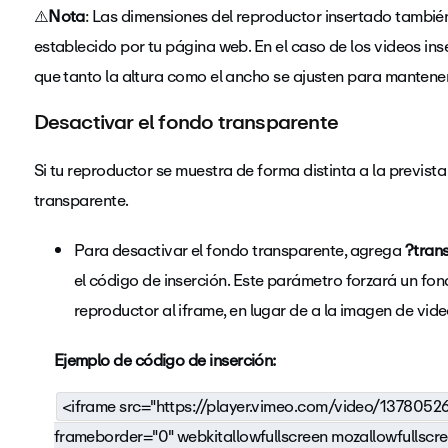
⚠️
Nota
: Las dimensiones del reproductor insertado también
establecido por tu página web. En el caso de los videos in
que tanto la altura como el ancho se ajusten para mantener
Desactivar el fondo transparente
Si tu reproductor se muestra de forma distinta a la previst
transparente.
Para desactivar el fondo transparente, agrega
?tran
el código de inserción. Este parámetro forzará un fond
reproductor al iframe, en lugar de a la imagen de vid
Ejemplo de código de inserción:
<iframe src="https://player.vimeo.com/video/1378052
frameborder="0" webkitallowfullscreen mozallowfullscre