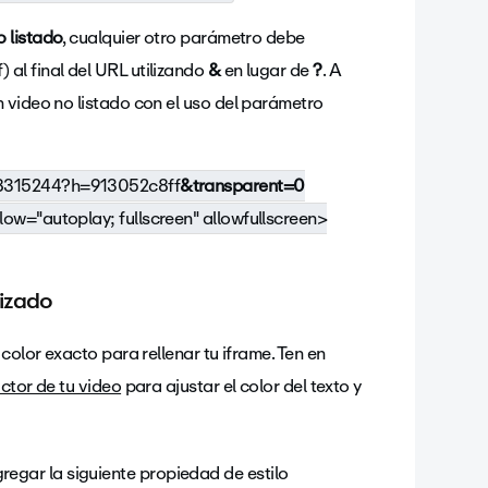
 listado
, cualquier otro parámetro debe
al final del URL utilizando
&
en lugar de
?
. A
 video no listado con el uso del parámetro
8315244?h=913052c8ff
&transparent=0
ow="autoplay; fullscreen" allowfullscreen>
lizado
color exacto para rellenar tu iframe. Ten en
ctor de tu video
para ajustar el color del texto y
regar la siguiente propiedad de estilo