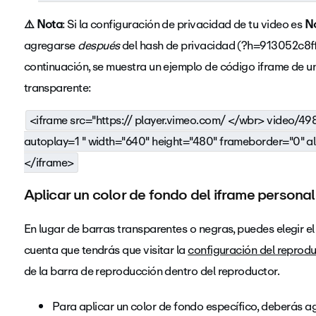
⚠️ Nota
: Si la configuración de privacidad de tu video es
No
agregarse
después
del hash de privacidad (?h=913052c8ff) 
continuación, se muestra un ejemplo de código iframe de un
transparente:
<iframe src="https:// player.vimeo.com/
</wbr> video/49
autoplay=1 " width="640" height="480" frameborder="0" all
</iframe>
Aplicar un color de fondo del iframe persona
En lugar de barras transparentes o negras, puedes elegir el 
cuenta que tendrás que visitar la
configuración del reprodu
de la barra de reproducción dentro del reproductor.
Para aplicar un color de fondo específico, deberás ag