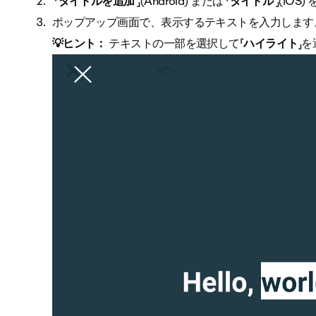
「
タイトルを追加
」(Android) または 「
タイトル
」(iOS
ポップアップ画面で、表示するテキストを入力します
💡ヒント：
テキストの一部を選択して「
ハイライト
」