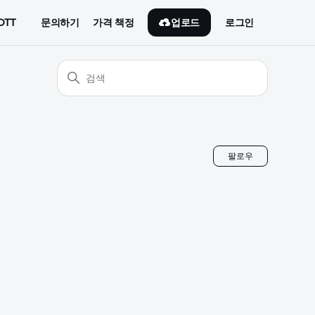
업로드
OTT
문의하기
가격 책정
로그인
아직 아무
팔로우