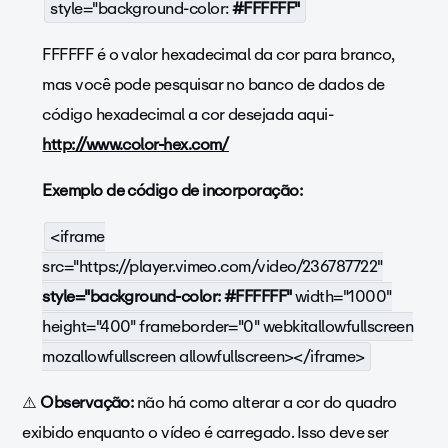
style="background-color:
#FFFFFF"
FFFFFF é o valor hexadecimal da cor para branco,
mas você pode pesquisar no banco de dados de
código hexadecimal a cor desejada aqui-
http://www.color-hex.com/
Exemplo de código de incorporação:
<iframe
src="
https://player.vimeo.com/video/236787722
"
style="background-color: #FFFFFF"
width="1000"
height="400" frameborder="0" webkitallowfullscreen
mozallowfullscreen allowfullscreen></iframe>
⚠️
Observação:
não há como alterar a cor do quadro
exibido enquanto o vídeo é carregado. Isso deve ser