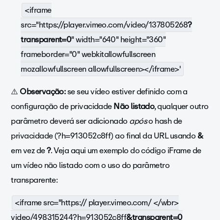
<iframe
src="https://player.vimeo.com/video/137805268
?
transparent=0
" width="640" height="360"
frameborder="0" webkitallowfullscreen
mozallowfullscreen allowfullscreen></iframe>'
⚠️
Observação:
se seu vídeo estiver definido com a
configuração de privacidade
Não listado
, qualquer outro
parâmetro deverá ser adicionado
após
o hash de
privacidade (?h=913052c8ff) ao final da URL usando
&
em vez de
?
. Veja aqui um exemplo do código iFrame de
um vídeo não listado com o uso do parâmetro
transparente:
<iframe src="https:// player.vimeo.com/
</wbr>
video/498315244?h=913052c8ff
&transparent=0