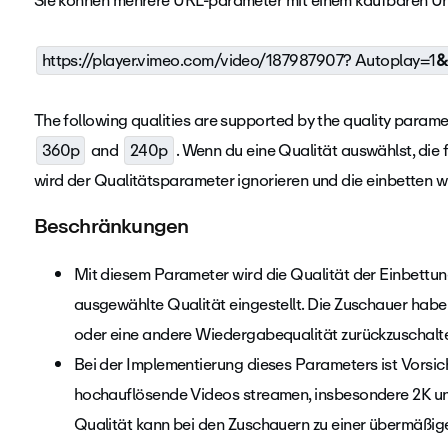
Sie können mehrere URL-parameter mit einem kaufbaren Und
https://player.vimeo.com/video/187987907? Autoplay=1
&
The following qualities are supported by the quality parame
360p
and
240p
. Wenn du eine Qualität auswählst, die 
wird der Qualitätsparameter ignorieren und die einbetten w
Beschränkungen
Mit diesem Parameter wird die Qualität der Einbettu
ausgewählte Qualität eingestellt. Die Zuschauer haben
oder eine andere Wiedergabequalität zurückzuschalt
Bei der Implementierung dieses Parameters ist Vorsic
hochauflösende Videos streamen, insbesondere 2K und
Qualität kann bei den Zuschauern zu einer übermäß