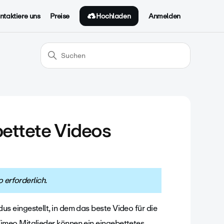
Hochladen
ntaktiere uns
Preise
Anmelden
bettete Videos
o erforderlich.
 eingestellt, in dem das beste Video für die
imeo Mitglieder
können ein eingebettetes