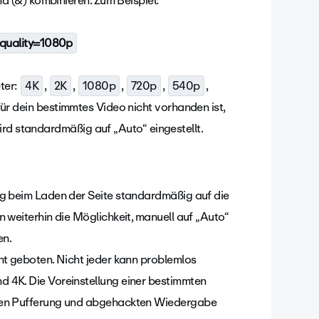
 (&) kombinieren. Zum Beispiel:
quality=1080p
ter:
4K
,
2K
,
1080p
,
720p
,
540p
,
für dein bestimmtes Video nicht vorhanden ist,
ird standardmäßig auf „Auto“ eingestellt.
ng beim Laden der Seite standardmäßig auf die
 weiterhin die Möglichkeit, manuell auf „Auto“
en.
ht geboten. Nicht jeder kann problemlos
 4K. Die Voreinstellung einer bestimmten
igen Pufferung und abgehackten Wiedergabe