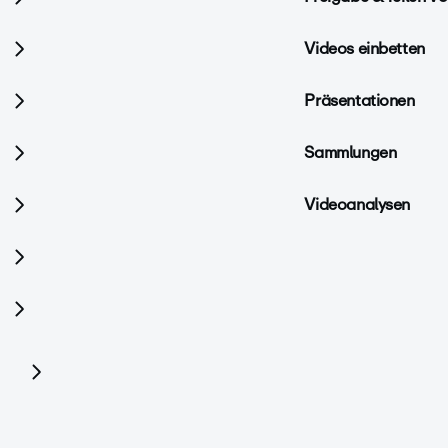
Videos einbetten
Präsentationen
Sammlungen
Videoanalysen