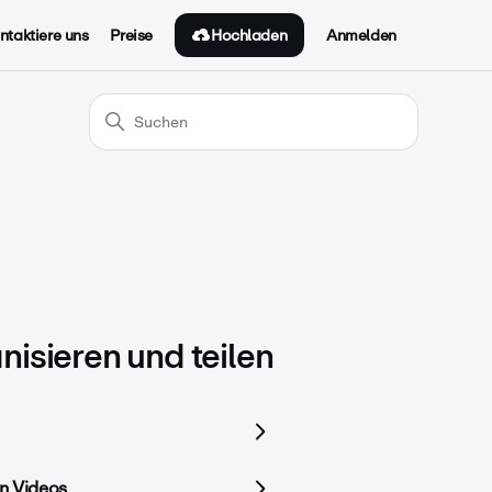
Hochladen
ntaktiere uns
Preise
Anmelden
nisieren und teilen
on Videos