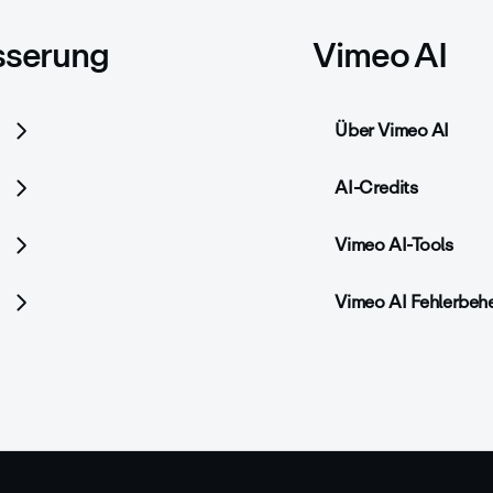
sserung
Vimeo AI
Über Vimeo AI
AI-Credits
Vimeo AI-Tools
Vimeo AI Fehlerbe