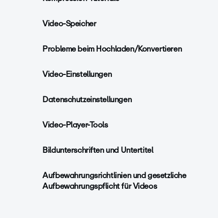
Video-Speicher
Probleme beim Hochladen/Konvertieren
Video-Einstellungen
Datenschutzeinstellungen
Video-Player-Tools
Bildunterschriften und Untertitel
Aufbewahrungsrichtlinien und gesetzliche
Aufbewahrungspflicht für Videos