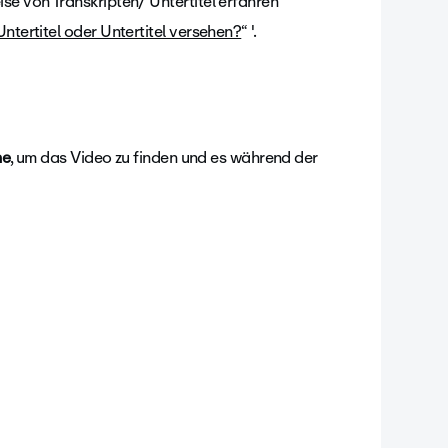
se von Transkripten/ Untertitel erfahren
ntertitel oder Untertitel versehen?
“ '.
he
, um das Video zu finden und es während der