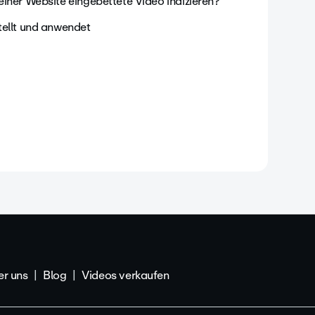
iner Website eingebettete Video indizieren?
tellt und anwendet
r uns
Blog
Videos verkaufen