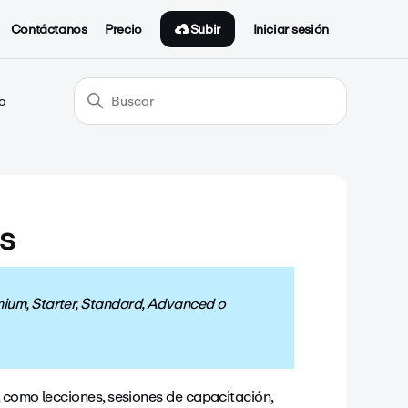
Subir
Contáctanos
Precio
Iniciar sesión
eo
os
mium, Starter, Standard, Advanced o
 como lecciones, sesiones de capacitación,