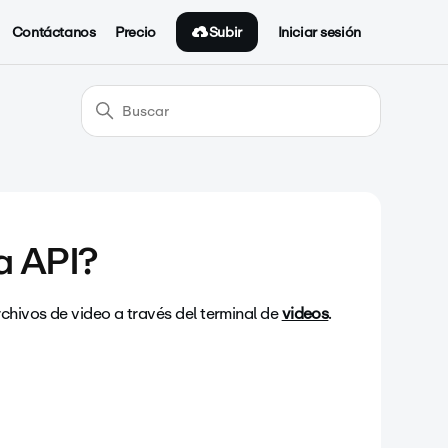
Subir
Contáctanos
Precio
Iniciar sesión
a API?
rchivos de video a través del terminal de
videos
.