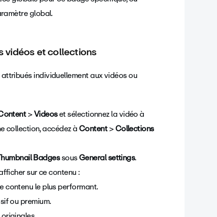
aramètre global.
vidéos et collections
 attribués individuellement aux vidéos ou
Content
>
Videos
et sélectionnez la vidéo à
ne collection, accédez à
Content
>
Collections
Thumbnail Badges
sous
General settings
.
fficher sur ce contenu :
e contenu le plus performant.
sif ou premium.
originales.