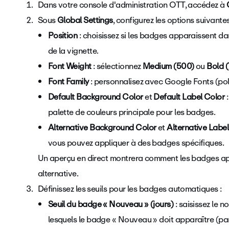
Dans votre console d'administration OTT, accédez à
Sous
Global Settings
, configurez les options suivantes
Position
: choisissez si les badges apparaissent da
de la vignette.
Font Weight
: sélectionnez
Medium (500)
ou
Bold 
Font Family
: personnalisez avec Google Fonts (po
Default Background Color
et
Default Label Color
:
palette de couleurs principale pour les badges.
Alternative Background Color
et
Alternative Label
vous pouvez appliquer à des badges spécifiques.
Un aperçu en direct montrera comment les badges app
alternative.
Définissez les seuils pour les badges automatiques :
Seuil du badge « Nouveau » (jours)
: saisissez le 
lesquels le badge « Nouveau » doit apparaître (par 