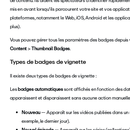
de contenu. Ils aident les spectateurs à identifier rapidemen
mis en avant lorsqu'ils parcourent votre site et vos applicat
plateformes, notamment le Web, iOS, Android et les applica
plus).
Vous pouvez gérer tous les paramètres des badges depuis 
Content
>
Thumbnail Badges
.
Types de badges de vignette
Il existe deux types de badges de vignette :
Les
badges automatiques
sont affichés en fonction des date
apparaissent et disparaissent sans aucune action manuelle
Nouveau
— Apparaît sur les vidéos publiées dans un 
exemple, le dernier jour).
Nouvel épisode
— Apparaît sur les séries (collections