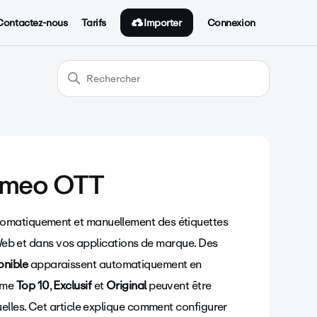
Importer
Contactez-nous
Tarifs
Connexion
Vimeo OTT
tomatiquement et manuellement des étiquettes
e Web et dans vos applications de marque. Des
onible
apparaissent automatiquement en
omme
Top 10
,
Exclusif
et
Original
peuvent être
elles. Cet article explique comment configurer