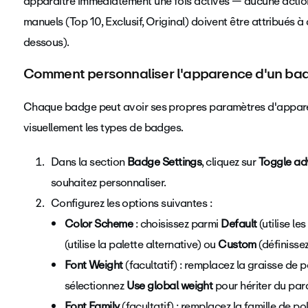
apparaître immédiatement une fois activés — aucune action
manuels (Top 10, Exclusif, Original) doivent être attribués à 
dessous).
Comment personnaliser l'apparence d'un bad
Chaque badge peut avoir ses propres paramètres d'apparen
visuellement les types de badges.
Dans la section
Badge Settings
, cliquez sur
Toggle ad
souhaitez personnaliser.
Configurez les options suivantes :
Color Scheme
: choisissez parmi
Default
(utilise le
(utilise la palette alternative) ou
Custom
(définisse
Font Weight
(facultatif) : remplacez la graisse de 
sélectionnez
Use global weight
pour hériter du par
Font Family
(facultatif) : remplacez la famille de p