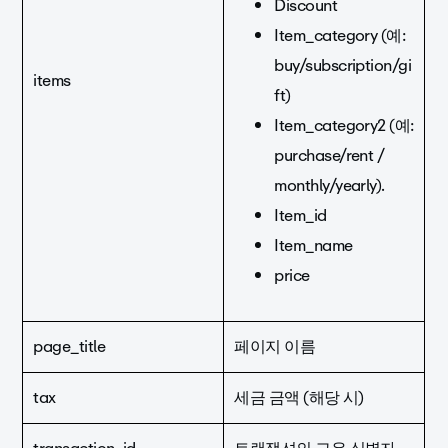
Discount
Item_category (예:
buy/subscription/gi
items
ft)
Item_category2 (예:
purchase/rent /
monthly/yearly).
Item_id
Item_name
price
page_title
페이지 이름
tax
세금 금액 (해당 시)