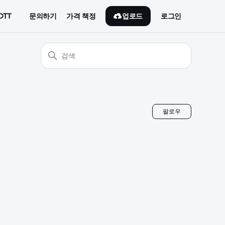
업로드
OTT
문의하기
가격 책정
로그인
아직 아무
팔로우