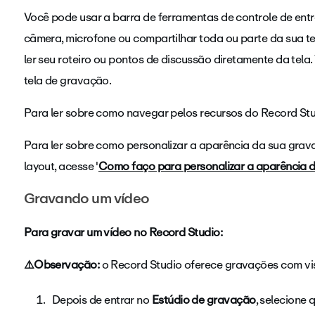
Você pode usar a barra de ferramentas de controle de ent
câmera, microfone ou compartilhar toda ou parte da sua t
ler seu roteiro ou pontos de discussão diretamente da tela
tela de gravação.
Para ler sobre como navegar pelos recursos do Record Stud
Para ler sobre como personalizar a aparência da sua grav
layout, acesse '
Como faço para personalizar a aparência 
Gravando um vídeo
Para gravar um vídeo no Record Studio:
⚠️Observação:
o Record Studio oferece gravações com vis
Depois de entrar no
Estúdio de gravação
, selecione