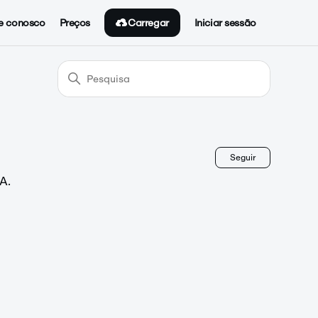
Carregar
e conosco
Preços
Iniciar sessão
Ainda nã
Seguir
A.