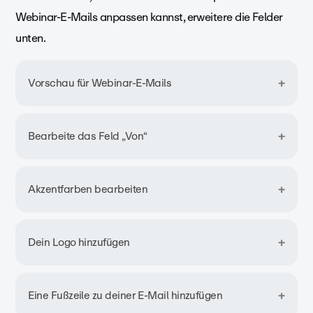
Webinar-E-Mails anpassen kannst, erweitere die Felder
unten.
Vorschau für Webinar-E-Mails
Klicke zunächst auf die Schaltfläche
E-Mails
auf der
Bearbeite das Feld „Von“
rechten Seite der Webinarverwaltungsseite.
Standardmäßig kommt die E-Mail von „Vimeo“. Du
Akzentfarben bearbeiten
kannst diesen Namen im Panel „Allgemeine
Einstellungen“ auf der rechten Seite in deinen
Der Handlungsaufruf (CTA)-Button und andere
Dein Logo hinzufügen
eigenen Markennamen ändern.
Akzente verwenden standardmäßig den Blauton von
Vimeo.
So änderst du die Farbe:
Klicke auf das
Logo-Feld im Panel „Allgemeine
Eine Fußzeile zu deiner E-Mail hinzufügen