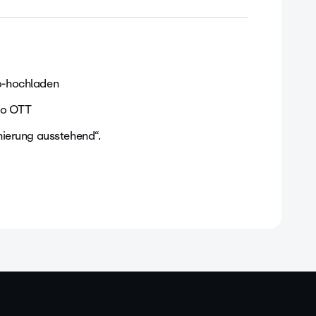
o-hochladen
eo OTT
mierung ausstehend“.