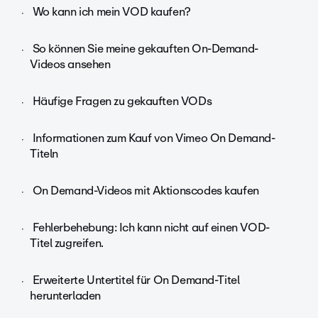
Wo kann ich mein VOD kaufen?
So können Sie meine gekauften On-Demand-
Videos ansehen
Häufige Fragen zu gekauften VODs
Informationen zum Kauf von Vimeo On Demand-
Titeln
On Demand-Videos mit Aktionscodes kaufen
Fehlerbehebung: Ich kann nicht auf einen VOD-
Titel zugreifen.
Erweiterte Untertitel für On Demand-Titel
herunterladen