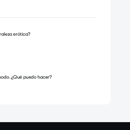
aleza erótica?
cómodo. ¿Qué puedo hacer?