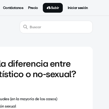
Subir
Contáctanos
Precio
Iniciar sesión
 diferencia entre
ístico o no-sexual?
ales (en la mayoría de los casos)
ión sexual