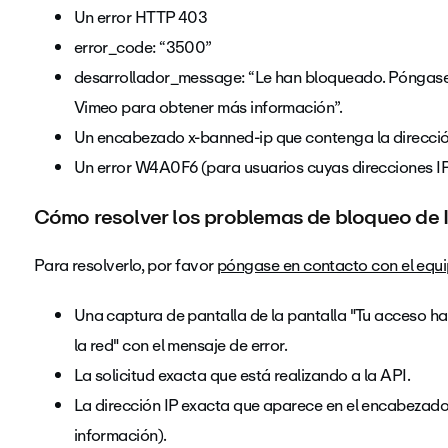
Un error HTTP 403
error_code: “3500”
desarrollador_message: “Le han bloqueado. Póngase 
Vimeo para obtener más información”.
Un encabezado x-banned-ip que contenga la direcció
Un error W4A0F6 (para usuarios cuyas direcciones 
Cómo resolver los problemas de bloqueo de 
Para resolverlo, por favor
póngase en contacto con el equi
Una captura de pantalla de la pantalla "Tu acceso h
la red" con el mensaje de error.
La solicitud exacta que está realizando a la API.
La dirección IP exacta que aparece en el encabezado 
información).