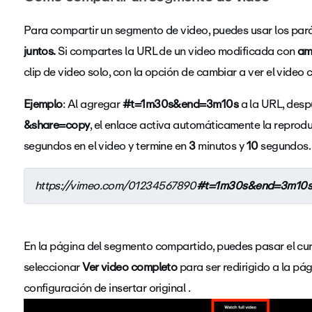
Para compartir un segmento de video, puedes usar los par
juntos.
Si compartes la URL de un video modificada con
am
clip de video solo, con la opción de cambiar a ver el video
Ejemplo
: Al agregar
#t=1m30s&end=3m10s
a la URL, despu
&share=copy
, el enlace activa automáticamente la repro
segundos en el video y termine en
3
minutos y
10
segundos.
https://vimeo.com/01234567890
#t=1m30s&end=3m10
En la página del segmento compartido, puedes pasar el cur
seleccionar
Ver video completo
para ser redirigido a la p
configuración de insertar original .