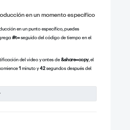
producción en un momento específico
ducción en un punto específico, puedes
Agrega
#t=
seguido del código de tiempo en el
tificación del video y antes de
&share=copy
, el
 comience
1
minuto y
42
segundos después del