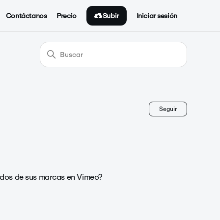
Subir
Contáctanos
Precio
Iniciar sesión
Nadie lo 
Seguir
rados de sus marcas en Vimeo?