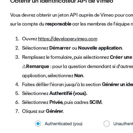
Obtenir un Identificateur API de Vimeo
Vous devrez obtenir un jeton API auprès de Vimeo pour co
sur le compte du
responsable
car les membres de l'équipe
n
Ouvrez
https://developer.vimeo.com
Sélectionnez
ou
.
Démarrer
Nouvelle application
Remplissez le formulaire, puis sélectionnez
Créer une 
⚠️
: pour la question demandant si d'autres
Remarque
application, sélectionnez
.
Non
Faites défiler l'écran jusqu'à la section
Générer un ide
Sélectionnez
Authentifié (vous).
Sélectionnez
Privée
, puis cadres
SCIM
.
Cliquez sur
Générer
.