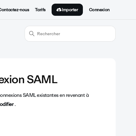
Importer
Contactez-nous
Tarifs
Connexion
nexion SAML
 connexions SAML existantes en revenant à
difier
.