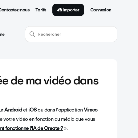
Importer
Contactez-nous
Tarifs
Connexion
ile
ée de ma vidéo dans
ur
Android
et
iOS
ou dans l'application
Vimeo
e votre vidéo en fonction du média que vous
 fonctionne l'IA de Create ?
».