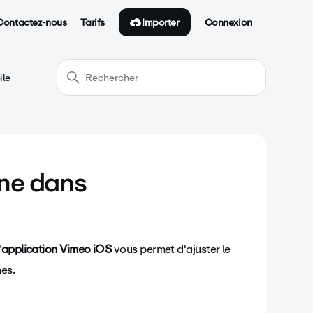
Importer
Contactez-nous
Tarifs
Connexion
ile
ine dans
'
application Vimeo iOS
vous permet d'ajuster le
nes.