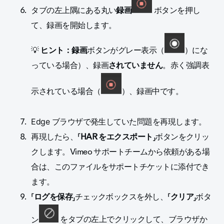
タブの左上隅にある丸い
録画
ボタンを押し
て、録画を開始します。
💡
ヒント：録画
ボタンがグレー表示（
）にな
っている場合）、録画
されていません
。赤く強調表
示されている場合（
）、録画中です。
Edge ブラウザで発生していた問題を再現します。
再現したら、「
HAR をエクスポート
」ボタンをクリッ
クします。Vimeo サポートチームから依頼がある場
合は、このファイルをサポートチケットに添付でき
ます。
「
ログを保存
」チェックボックスを外し、「
クリア
」ボタ
ン
をタブの左上でクリックして、ブラウザか