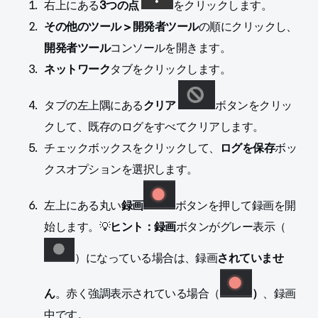
右上にある
3つの点
をクリックします。
その他のツール > 開発者ツール
の順にクリックし、
開発者ツール
コンソールを開きます。
ネットワーク
タブをクリックします。
タブの左上隅にある
クリア
ボタン
をクリッ
クして、既存のログをすべてクリアします。
チェックボックスをクリックして、
ログを保存
ボッ
クスオプションを選択します。
左上にある丸い
録画
ボタンを押して録画を開
始します。
💡
ヒント：録画
ボタンがグレー表示（
）になっている場合は、録画
されていませ
ん
。赤く強調表示されている場合（
）
、録画
中です。