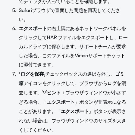
てチェックが入っていることを確認します。
Safariブラウザで直面した問題を再現してくださ
い。
エクスポート
の右上隅にある
ネットワークパネル
を
クリックして
HAR
ファイルをエクスポートし、ロー
カルドライブに保存します。サポートチームが要求
した場合、このファイルをVimeoサポートチケット
に添付できます。
「
ログを保存
」チェックボックスの選択を外し、
ゴミ
アイコンをクリックして、
ブラウザからログを消
箱
去します。
💡
ヒント：
ブラウザウィンドウが小さす
ぎる場合、「
エクスポート
」ボタンが非表示になる
ことがあります。「
エクスポート
」ボタンが表示さ
れない場合は、ブラウザウィンドウのサイズを大き
くしてください。