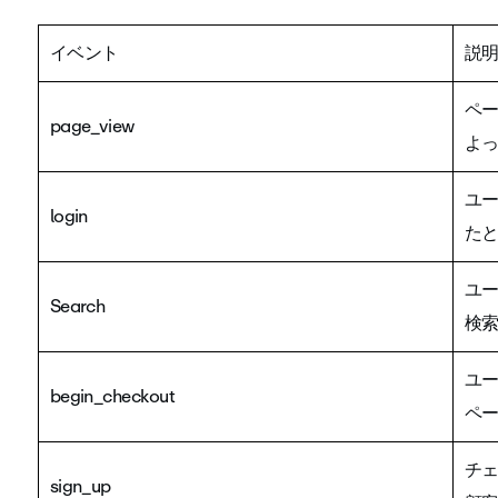
イベント
説
ペ
page_view
よ
ユ
login
た
ユ
Search
検
ユ
begin_checkout
ペ
チェ
sign_up