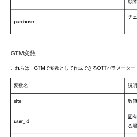
顧
チ
purchase
GTM変数
これらは、GTMで変数として作成できるOTTパラメーター
変数名
説
site
数
固有
user_id
る