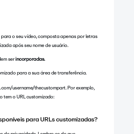
o para o seu vídeo, composta apenas por letras
mizada após seu nome de usuário.
dem ser
incorporadas.
omizado para a sua área de transferência.
.com/username/thecustompart. Por exemplo,
eo tem o URL customizado:
isponíveis para URLs customizadas?
s de privacidade
. Lembre-se de que,