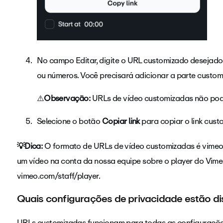
No campo
Editar, digite o URL customizado desejad
ou números. Você precisará adicionar a parte custo
⚠️
Observação:
URLs de vídeo customizadas não po
Selecione o botão
Copiar link
para copiar o link cust
💡Dica:
O formato de URLs de vídeo customizadas é vimeo
um vídeo na conta da nossa equipe sobre o player do Vim
vimeo.com/staff/player
.
Quais configurações de privacidade estão d
URLs customizadas funcionam para todas as
configuraçõe