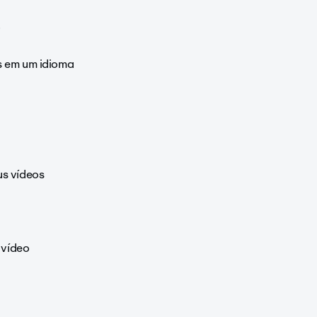
o
s em um idioma
us vídeos
 vídeo