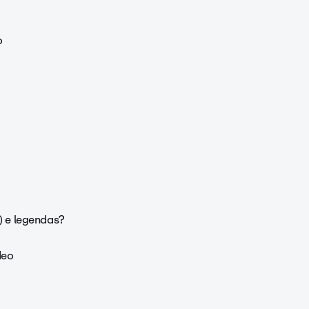
o
) e legendas?
deo