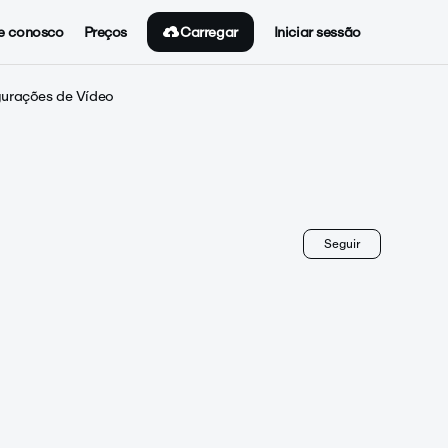
Carregar
e conosco
Preços
Iniciar sessão
gurações de Vídeo
Ainda nã
Seguir