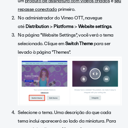
um
produto de assinatura com vídeos criados
e
seu
repasse conectado
primeiro.
No administrador do Vimeo OTT, navegue
até
Distribution
>
Platforms
>
Website settings
.
Na página "Website Settings", você verá o tema
selecionado. Clique em
Switch Theme
para ser
levado à página "Themes".
Selecione o tema. Uma descrição do que cada
tema inclui aparecerá ao lado da miniatura. Para