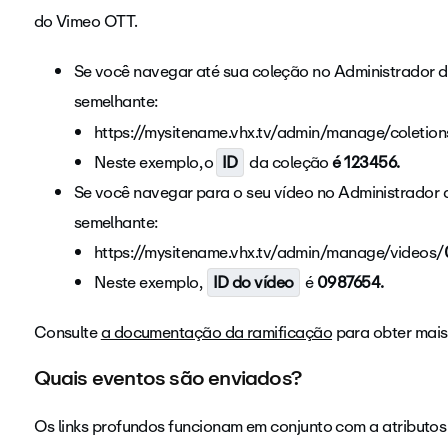
do Vimeo OTT.
Se você navegar até sua coleção no Administrador 
semelhante:
https://mysitename.vhx.tv/admin/manage/coletion
Neste exemplo, o
ID
da coleção
é 123456.
Se você navegar para o seu vídeo no Administrador
semelhante:
https://mysitename.vhx.tv/admin/manage/videos/
Neste exemplo,
ID do vídeo
é
0987654.
Consulte
a documentação da ramificação
para obter mais 
Quais eventos são enviados?
Os links profundos funcionam em conjunto com a atributo