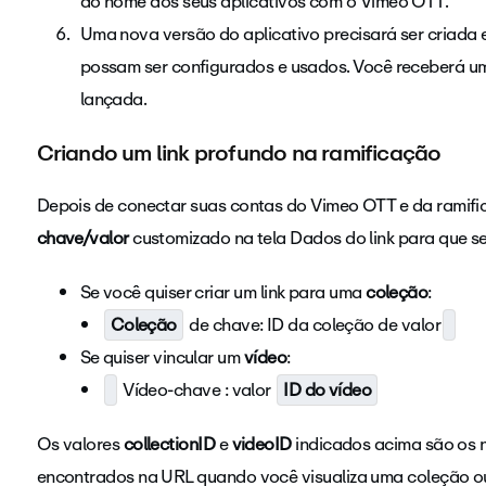
ao nome dos seus aplicativos com o Vimeo OTT.
Uma nova versão do aplicativo precisará ser criada e
possam ser configurados e usados. Você receberá u
lançada.
Criando um link profundo na ramificação
Depois de conectar suas contas do Vimeo OTT e da ramifi
chave/valor
customizado na tela Dados do link para que seu
Se você quiser criar um link para uma
coleção
:
Coleção
de chave: ID da coleção de valor
Se quiser vincular um
vídeo
:
Vídeo-chave : valor
ID do vídeo
Os valores
collectionID
e
videoID
indicados acima são os
encontrados na URL quando você visualiza uma coleção ou