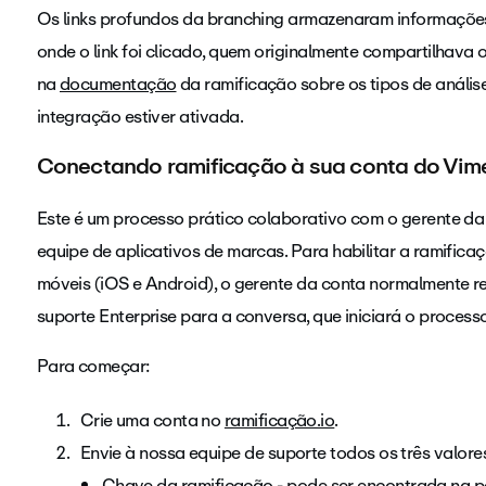
Os links profundos da branching armazenaram informações 
onde o link foi clicado, quem originalmente compartilhava 
na
documentação
da ramificação sobre os tipos de análi
integração estiver ativada.
Conectando ramificação à sua conta do Vi
Este é um processo prático colaborativo com o gerente da 
equipe de aplicativos de marcas. Para habilitar a ramifica
móveis (iOS e Android), o gerente da conta normalmente r
suporte Enterprise para a conversa, que iniciará o proces
Para começar:
Crie uma conta no
ramificação.io
.
Envie à nossa equipe de suporte todos os três valores
Chave
da ramificação
- pode ser encontrada na 