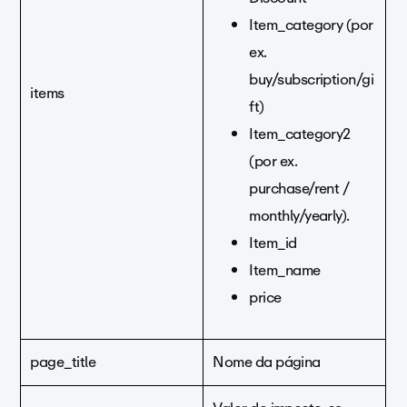
Item_category (por
ex.
buy/subscription/gi
items
ft)
Item_category2
(por ex.
purchase/rent /
monthly/yearly).
Item_id
Item_name
price
page_title
Nome da página