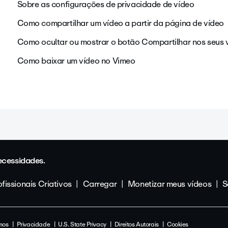
Sobre as configurações de privacidade de vídeo
Como compartilhar um vídeo a partir da página de vídeo
Como ocultar ou mostrar o botão Compartilhar nos seus 
Como baixar um vídeo no Vimeo
ecessidades.
fissionais Criativos
Carregar
Monetizar meus vídeos
S
mos
Privacidade
U.S. State Privacy
Direitos Autorais
Cookies