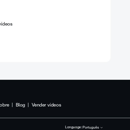
vídeos
obre
Blog
Vender vídeos
Language:
Português