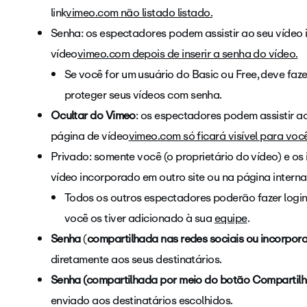
link
vimeo.com não listado listado.
Senha: os espectadores podem assistir ao seu vídeo 
vídeo
vimeo.com depois de inserir a senha do vídeo.
Se você for um usuário do Basic ou Free, deve fa
proteger seus vídeos com senha.
Ocultar do Vimeo
: os espectadores podem assistir a
página de vídeo
vimeo.com só ficará visível para voc
Privado: somente você (o proprietário do vídeo) e os
vídeo incorporado em outro site ou na página interna
Todos os outros espectadores poderão fazer login 
você os tiver adicionado à sua
equipe
.
Senha
(
compartilhada nas redes sociais ou incorpor
diretamente aos seus destinatários.
Senha (compartilhada por meio do botão Compartil
enviado aos destinatários escolhidos.