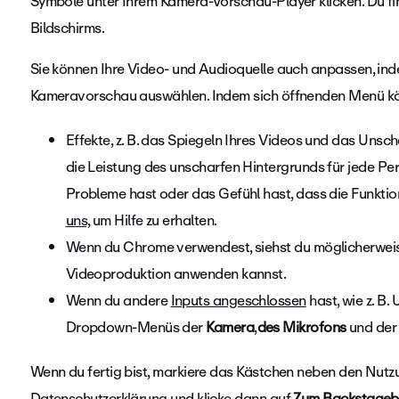
Symbole unter Ihrem Kamera-Vorschau-Player klicken. Du fin
Bildschirms.
Sie können Ihre Video- und Audioquelle auch anpassen, in
Kameravorschau auswählen. In
dem sich öffnenden Menü kö
Effekte, z. B. das Spiegeln Ihres Videos und das Unsch
die Leistung des unscharfen Hintergrunds für jede Pe
Probleme hast oder das Gefühl hast, dass die Funktion
uns,
um Hilfe zu erhalten.
Wenn du Chrome verwendest, siehst du möglicherweise 
Videoproduktion anwenden kannst.
Wenn du andere
Inputs angeschlossen
hast, wie z. B
Dropdown-Menüs der
Kamera
,
des Mikrofons
und der
Wenn du fertig bist, markiere das Kästchen neben den Nut
Datenschutzerklärung und klicke dann auf
Zum Backstagebe