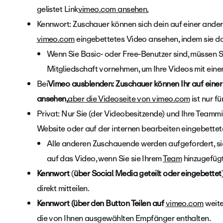
gelistet Link
vimeo.com ansehen.
Kennwort: Zuschauer können sich dein auf einer ande
vimeo.com
eingebettetes Video ansehen, indem sie d
Wenn Sie Basic- oder Free-Benutzer sind, müssen S
Mitgliedschaft vornehmen, um Ihre Videos mit eine
Bei
Vimeo ausblenden: Zuschauer können Ihr auf eine
ansehen,
aber die Videoseite von vimeo.com
ist nur fü
Privat: Nur Sie (der Videobesitzende) und Ihre Teammi
Website oder auf der internen bearbeiten eingebette
Alle anderen Zuschauende werden aufgefordert, sic
auf das Video, wenn Sie sie Ihrem
Team
hinzugefüg
Kennwort
(
über Social Media geteilt oder eingebettet
direkt mitteilen.
Kennwort (über den Button Teilen auf
vimeo.com
weite
die von Ihnen ausgewählten Empfänger enthalten.