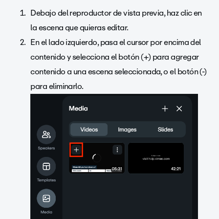
Debajo del reproductor de vista previa, haz clic en
la escena que quieras editar.
En el lado izquierdo, pasa el cursor por encima del
contenido y selecciona el botón (+) para agregar
contenido a una escena seleccionada, o el botón (-)
para eliminarlo.