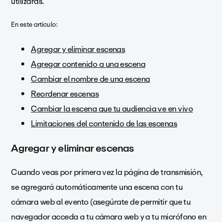
utilizarás.
En este artículo:
Agregar y eliminar escenas
Agregar contenido a una escena
Cambiar el nombre de una escena
Reordenar escenas
Cambiar la escena que tu audiencia ve en vivo
Limitaciones del contenido de las escenas
Agregar y eliminar escenas
Cuando veas por primera vez la página de transmisión,
se agregará automáticamente una escena con tu
cámara web al evento (asegúrate de permitir que tu
navegador acceda a tu cámara web y a tu micrófono en