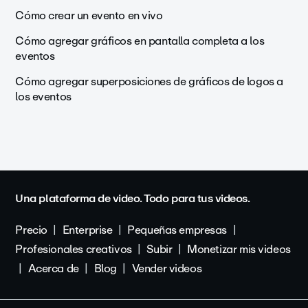
Cómo crear un evento en vivo
Cómo agregar gráficos en pantalla completa a los
eventos
Cómo agregar superposiciones de gráficos de logos a
los eventos
Una plataforma de video. Todo para tus videos.
Precio
Enterprise
Pequeñas empresas
Profesionales creativos
Subir
Monetizar mis videos
Acerca de
Blog
Vender videos