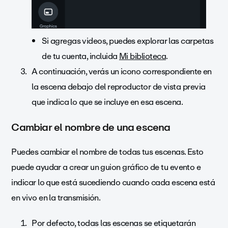
Si agregas videos, puedes explorar las carpetas
de tu cuenta, incluida
Mi biblioteca
.
A continuación, verás un icono correspondiente en
la escena debajo del reproductor de vista previa
que indica lo que se incluye en esa escena.
Cambiar el nombre de una escena
Puedes cambiar el nombre de todas tus escenas. Esto
puede ayudar a crear un guion gráfico de tu evento e
indicar lo que está sucediendo cuando cada escena está
en vivo en la transmisión.
Por defecto, todas las escenas se etiquetarán