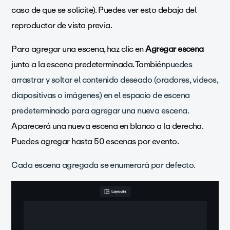
caso de que se solicite). Puedes ver esto debajo del
reproductor de vista previa.
Para agregar una escena, haz clic en
Agregar escena
junto a la escena predeterminada. También
puedes
arrastrar y soltar el contenido deseado (oradores, videos,
diapositivas o imágenes) en el espacio de escena
predeterminado para agregar una nueva escena.
Aparecerá una nueva escena en blanco a la derecha.
Puedes agregar hasta 50 escenas por evento.
Cada escena agregada se enumerará por defecto.