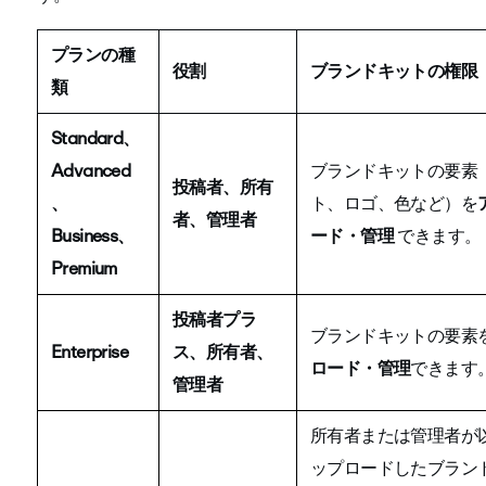
プランの種
役割
ブランドキットの権限
類
Standard、
Advanced
ブランドキットの要素
投稿者、所有
、
ト、ロゴ、色など）を
者、管理者
Business、
ード・管理
できます。
Premium
投稿者プラ
ブランドキットの要素
Enterprise
ス、所有者、
ロード・管理
できます
管理者
所有者または管理者が
ップロードしたブラン