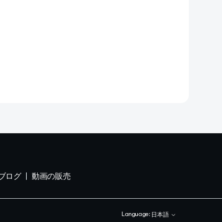
ブログ
動画の販売
Language:
日本語