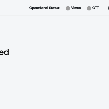
Operational Status:
Vimeo
OTT
ed