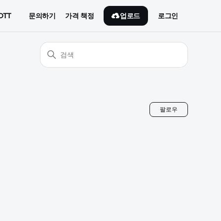
업로드
OTT
문의하기
가격 책정
로그인
아직 아무
팔로우