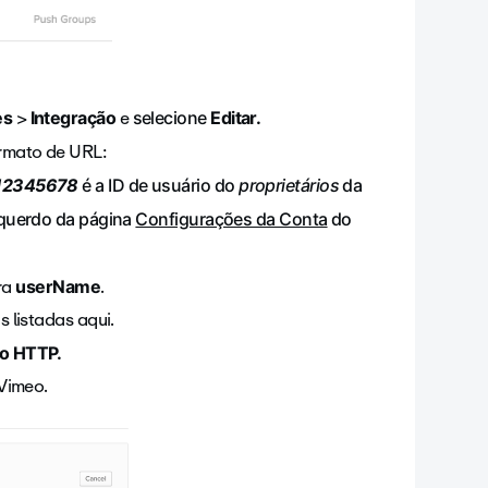
>
e
es
Integração
selecione
Editar.
rmato de URL:
12345678
é a ID de usuário do
proprietários
da
squerdo da página
Configurações da Conta
do
ira
.
userName
 listadas aqui.
o HTTP.
Vimeo.