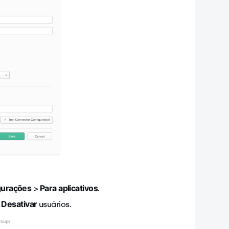
>
.
gurações
Para aplicativos
e
usuários.
Desativar