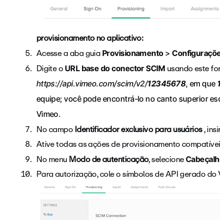
provisionamento no aplicativo:
Acesse a aba guia
Provisionamento
>
Configuraçõ
Digite o
usando este fo
URL base do conector SCIM
https://api.vimeo.com/scim/v2/
12345678
, em que
equipe; você pode encontrá-lo no canto superior e
Vimeo.
No campo
Identificador exclusivo para usuários
, ins
Ative todas as ações de provisionamento compatíveis
No menu
Modo de autenticação
, selecione
Cabeçalh
Para autorização, cole o símbolos de API gerado do