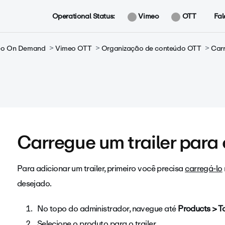
Operational Status:
Vimeo
OTT
Fal
meo On Demand
Vimeo OTT
Organização de conteúdo OTT
Car
Carregue um trailer para
Para adicionar um trailer, primeiro você precisa
carregá-lo
desejado.
No topo do administrador, navegue até
Products > T
Selecione o produto para o trailer.