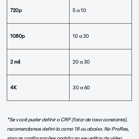
720p
5 a 10
1080p
10 a 20
2 mil
20 a 30
4K
30 a 60
*Se você puder definir o CRF (fator de taxa constante),
recomendamos defini-lo como 18 ou abaixo. No ProRes,
siga as configurações padrão no seu editor de vídeo