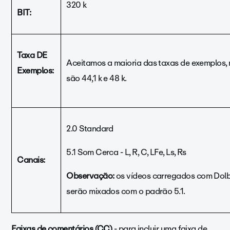
320 k
BIT:
Taxa DE
Aceitamos a maioria das taxas de exemplos,
Exemplos:
são 44,1 k e 48 k.
2.0 Standard
5.1 Som Cerca - L, R, C, LFe, Ls, Rs
Canais:
Observação:
os vídeos
carregados
com Dolby
serão mixados com o padrão 5.1.
Faixas de comentários (CC)
- para incluir uma faixa de