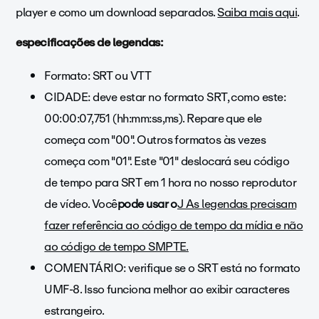
player e como um download separados.
Saiba mais aqui
.
especificações de legendas:
Formato: SRT ou VTT
CIDADE: deve estar no formato SRT, como este:
00:00:07,751 (hh:mm:ss,ms). Repare que ele
começa com "00". Outros formatos às vezes
começa com "01". Este "01" deslocará seu código
de tempo para SRT em 1 hora no nosso reprodutor
de vídeo. Você
pode usar o
J As legendas precisam
fazer referência ao código de tempo da mídia e não
ao código de tempo SMPTE.
COMENTÁRIO: verifique se o SRT está no
formato
UMF-8. Isso funciona melhor ao exibir caracteres
estrangeiro.