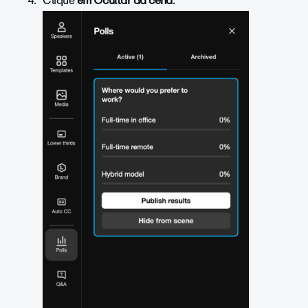
Clique
em Ocultar da cena
.