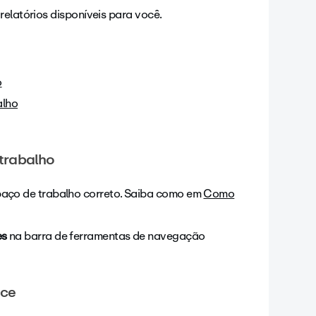
relatórios disponíveis para você.
o
alho
trabalho
spaço de trabalho correto. Saiba como em
Como
es
na barra de ferramentas de navegação
ace