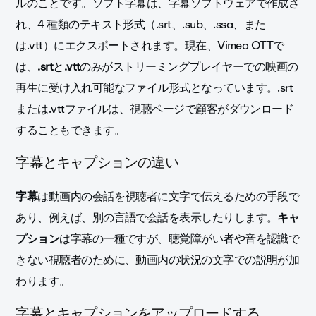
ルのことです。ソフト字幕は、字幕ソフトウェアで作成さ
れ、4 種類のテキスト形式（.srt、.sub、.ssa、また
は.vtt）にエクスポートされます。現在、Vimeo OTTで
は、
.srt
と
.vtt
のみがストリーミングプレイヤーでの映画の
再生に受け入れ可能なファイル形式となっています。.srt
または.vttファイルは、視聴ページで顧客がダウンロード
することもできます。
字幕とキャプションの違い
字幕
は動画内の会話を視聴者に文字で伝えるための手段で
あり、例えば、別の言語で会話を表示したりします。
キャ
プション
は字幕の一種ですが、聴覚障がい者や音を認識で
きない視聴者のために、動画内の状況の文字での説明が加
わります。
字幕とキャプションをアップロードする