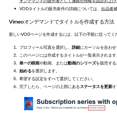
オンデマンドの販売者として連絡先情報を認証および
VODタイトルの販売条件の詳細については、
出品者
Vimeoオンデマンドでタイトルを作成する方法
新しいVODページを作成するには、以下の手順に従ってく
プロフィール写真を選択し、
詳細
にカーソルを合わせ
このページには作成するタイトルが一覧表示されます
単一の映画
や動画、または
動画のシリーズ
を販売する
始める
を選択します。
希望する設定をすべて選択してください。
完了したら、ページの上部にある
ステータスを更新
オ